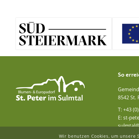
So errei
Gemeinde
8542 St. 
T:
+43 (0
E:
st-pete
sulmtal@
Wir benutzen Cookies, um unsere S